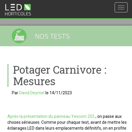
Togg
navig
NOS TESTS
Potager Carnivore :
Mesures
Par
David Deymel
le
14/11/2023
Après la présentation du panneau Yescom 255
, on passe aux
choses sérieuses. Comme pour chaque test, avant de mettre les
éclairages LED dans leurs emplacements définitifs, on en profite