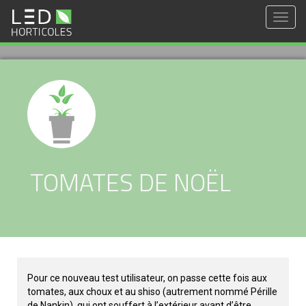
Togg
navig
TOMATES DE NOËL
Pour ce nouveau test utilisateur, on passe cette fois aux
tomates, aux choux et au shiso (autrement nommé Pérille
de Nankin), qui ont souffert à l’extérieur avant d’être