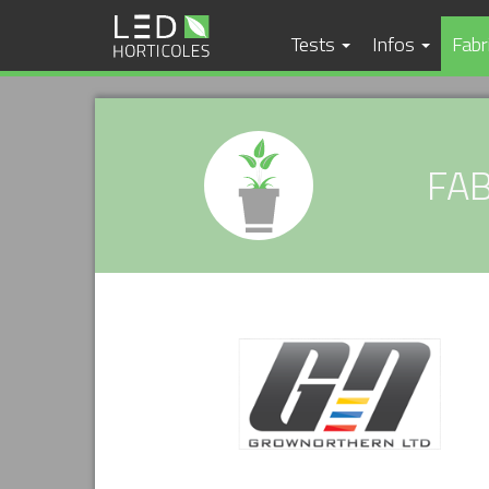
Tests
Infos
Fabr
FAB