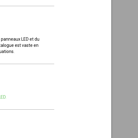
es panneaux LED et du
talogue est vaste en
uations.
ED.