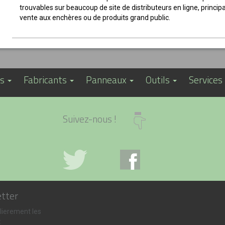
trouvables sur beaucoup de site de distributeurs en ligne, princi
vente aux enchères ou de produits grand public.
os
Fabricants
Panneaux
Outils
Services
Suivez-nous !
etter
lierement les
: