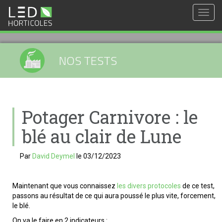
Togg
navig
NOS TESTS
Potager Carnivore : le
blé au clair de Lune
Par
David Deymel
le
03/12/2023
Maintenant que vous connaissez
les divers protocoles
de ce test,
passons au résultat de ce qui aura poussé le plus vite, forcement,
le blé.
On va le faire en 2 indicateurs :