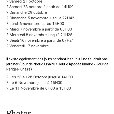
? S
amedi 21 octobre
? S
amedi 28 octobre à partir de 14H09
? D
imanche 29 octobre
? D
imanche 5 novembre jusqu'à 22H42
? L
undi 6 novembre après 15H00
? M
ardi 7 novembre à partir de 03H00
? M
ercredi 8 novembre jusqu’à 21H28
? J
eudi 16 novembre à partir de 07H21
? V
endredi 17 novembre
Il existe egalement des jours pendant lesquels il ne faudrait pas
jardiner (Jour de Nœud lunaire / Jour d'Apogée lunaire / Jour de
Périgée lunaire)
?
Les 26 au 28 Octobre jusqu'à 14H09
? L
e 6 Novembre jusqu'à 15H00
?
Le 11 Novembre de 6H00 à 13H00
Photos