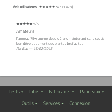
Avis utilisateurs :
★★★★★
5/5
(1 avis)
★★★★★
5/5
Amateurs
Panneau 75w tourne depuis 2 ans maintenant sans soucis
bon développement des plantes bref au top
Par Bob — 16/02/2018
Tests
Infos
Fabricants
Panneaux
Outils
Services
Connexion