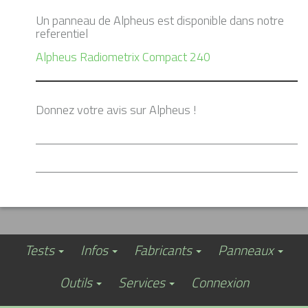
Un panneau de Alpheus est disponible dans notre
referentiel
Alpheus Radiometrix Compact 240
Donnez votre avis sur Alpheus !
Tests
Infos
Fabricants
Panneaux
Outils
Services
Connexion