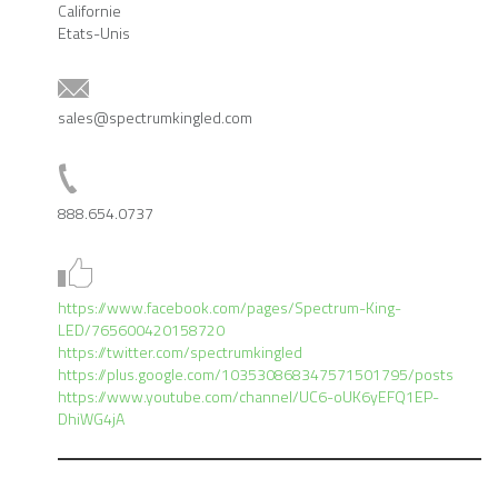
Californie
Etats-Unis
sales@spectrumkingled.com
888.654.0737
https://www.facebook.com/pages/Spectrum-King-
LED/765600420158720
https://twitter.com/spectrumkingled
https://plus.google.com/103530868347571501795/posts
https://www.youtube.com/channel/UC6-oUK6yEFQ1EP-
DhiWG4jA