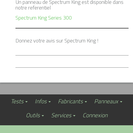
Un panneau de Spectrum King est disponible dans
notre referentiel
Spectrum King Series 300
Donnez votre avis sur Spectrum King !
Tests
Infos
Fabricants
Panneaux
Outils
Services
Connexion