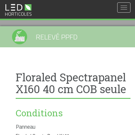
Togg
navig
RELEVÉ PPFD
Floraled Spectrapanel
X160 40 cm COB seule
Conditions
Panneau