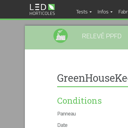
Tests
Infos
Fabr
RELEVÉ PPFD
GreenHouseKee
Conditions
Panneau
Date