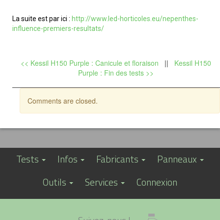
La suite est par ici :
http://www.led-horticoles.eu/nepenthes-
influence-premiers-resultats/
<< Kessil H150 Purple : Canicule et floraison
||
Kessil H150
Purple : Fin des tests >>
Comments are closed.
Tests
Infos
Fabricants
Panneaux
Outils
Services
Connexion