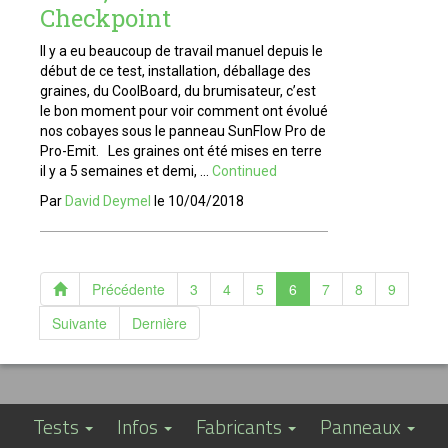
Checkpoint
Il y a eu beaucoup de travail manuel depuis le
début de ce test, installation, déballage des
graines, du CoolBoard, du brumisateur, c’est
le bon moment pour voir comment ont évolué
nos cobayes sous le panneau SunFlow Pro de
Pro-Emit. Les graines ont été mises en terre
il y a 5 semaines et demi, …
Continued
Par
David Deymel
le
10/04/2018
Précédente
3
4
5
6
7
8
9
Suivante
Dernière
Tests
Infos
Fabricants
Panneaux